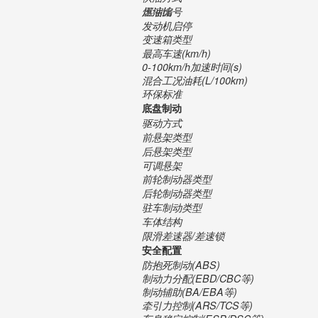
压缩比
燃油编号
发动机启停
变速箱类型
最高车速(km/h)
0-100km/h加速时间(s)
混合工况油耗(L/100km)
环保标准
底盘制动
驱动方式
前悬架类型
后悬架类型
可调悬架
前轮制动器类型
后轮制动器类型
驻车制动类型
车体结构
限滑差速器/差速锁
安全配置
防抱死制动(ABS)
制动力分配(EBD/CBC等)
制动辅助(BA/EBA等)
牵引力控制(ARS/TCS等)