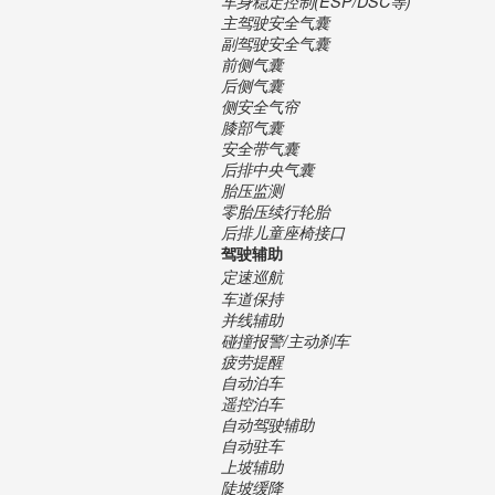
车身稳定控制(ESP/DSC等)
主驾驶安全气囊
副驾驶安全气囊
前侧气囊
后侧气囊
侧安全气帘
膝部气囊
安全带气囊
后排中央气囊
胎压监测
零胎压续行轮胎
后排儿童座椅接口
驾驶辅助
定速巡航
车道保持
并线辅助
碰撞报警/主动刹车
疲劳提醒
自动泊车
遥控泊车
自动驾驶辅助
自动驻车
上坡辅助
陡坡缓降