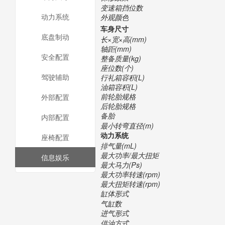
变速箱挡位数
动力系统
外观颜色
车身尺寸
底盘制动
长×宽×高(mm)
轴距(mm)
安全配置
整备质量(kg)
座位数(个)
驾驶辅助
行礼箱容积(L)
油箱容积(L)
前轮胎规格
外部配置
后轮胎规格
备胎
内部配置
最小转弯直径(m)
动力系统
座椅配置
排气量(mL)
最大功率/最大扭矩
信息娱乐
最大马力(Ps)
最大功率转速(rpm)
最大扭矩转速(rpm)
缸体形式
气缸数
进气形式
供油方式