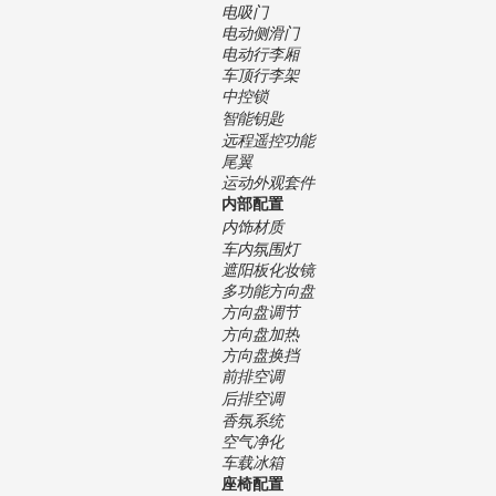
电吸门
电动侧滑门
电动行李厢
车顶行李架
中控锁
智能钥匙
远程遥控功能
尾翼
运动外观套件
内部配置
内饰材质
车内氛围灯
遮阳板化妆镜
多功能方向盘
方向盘调节
方向盘加热
方向盘换挡
前排空调
后排空调
香氛系统
空气净化
车载冰箱
座椅配置