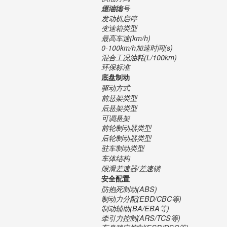
压缩比
燃油编号
发动机启停
变速箱类型
最高车速(km/h)
0-100km/h加速时间(s)
混合工况油耗(L/100km)
环保标准
底盘制动
驱动方式
前悬架类型
后悬架类型
可调悬架
前轮制动器类型
后轮制动器类型
驻车制动类型
车体结构
限滑差速器/差速锁
安全配置
防抱死制动(ABS)
制动力分配(EBD/CBC等)
制动辅助(BA/EBA等)
牵引力控制(ARS/TCS等)