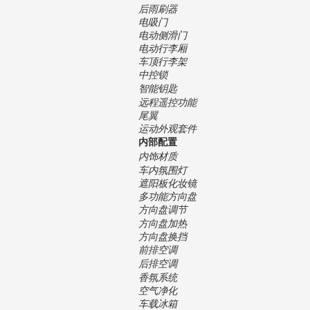
后雨刷器
电吸门
电动侧滑门
电动行李厢
车顶行李架
中控锁
智能钥匙
远程遥控功能
尾翼
运动外观套件
内部配置
内饰材质
车内氛围灯
遮阳板化妆镜
多功能方向盘
方向盘调节
方向盘加热
方向盘换挡
前排空调
后排空调
香氛系统
空气净化
车载冰箱