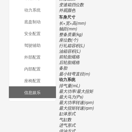
变速箱挡位数
动力系统
外观颜色
车身尺寸
底盘制动
长×宽×高(mm)
轴距(mm)
安全配置
整备质量(kg)
座位数(个)
驾驶辅助
行礼箱容积(L)
油箱容积(L)
前轮胎规格
外部配置
后轮胎规格
备胎
内部配置
最小转弯直径(m)
动力系统
座椅配置
排气量(mL)
最大功率/最大扭矩
信息娱乐
最大马力(Ps)
最大功率转速(rpm)
最大扭矩转速(rpm)
缸体形式
气缸数
进气形式
供油方式