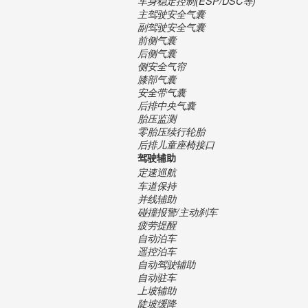
车身稳定控制(ESP/DSC等)
主驾驶安全气囊
副驾驶安全气囊
前侧气囊
后侧气囊
侧安全气帘
膝部气囊
安全带气囊
后排中央气囊
胎压监测
零胎压续行轮胎
后排儿童座椅接口
驾驶辅助
定速巡航
车道保持
并线辅助
碰撞报警/主动刹车
疲劳提醒
自动泊车
遥控泊车
自动驾驶辅助
自动驻车
上坡辅助
陡坡缓降