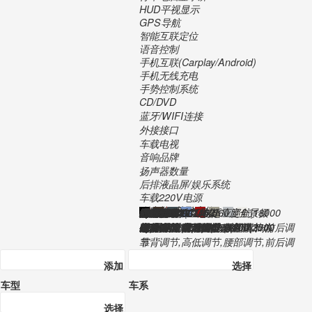
HUD平视显示
GPS导航
智能互联定位
语音控制
手机互联(Carplay/Android)
手机无线充电
手势控制系统
CD/DVD
蓝牙/WIFI连接
外接接口
车载电视
音响品牌
扬声器数量
后排液晶屏/娱乐系统
车载220V电源
2018年
在产
30.70万
3年或10万公里
7
获取底价
4818*1843*1432
2908
1565
5
424
56
225/50 R17
225/50 R17
非全尺寸
11.9
1968
140kW/320N.m
190
4200-6000
1450-4200
直列
4
涡轮增压
混合喷射
95号
●
双离合
233
7.9
5.9
国五
前轮驱动
多连杆式独立悬架
多连杆式独立悬架
-
通风盘
通风盘
电子驻车
电子驻车
承载式
●
●
●
●
●
●
●
○|1600
●
●
-
-
-
●
-
●
定速巡航,ACC自适应巡航|18000
●
○
○|3000
-
○|4300
-
-
●
●
-
-
○|10000
●
●
-,后方影像|2300,360度全景摄
像|6000
●
LED,矩阵LED|8000
●
自动开闭,自动远近光|800
●
高度调节,大灯清洗
单天窗,全景天窗|5900
●
●
电动调节,电动折叠,后视镜加热
●
○|800
-
○|3500
○|3500
感应雨刷
-
-
-
-
-
遥控中控
-钥匙启动,智能进入|4000
-
-
-
塑料
○|3000
●
●
上下调节,前后调节
○
●
自动空调,双温区自动空调|3000
无,手动空调|3000
-
●
-
织物,皮质|10200
-
电动调节,带记忆电动调节|2500
电动调节
靠背调节,高低调节,腰部调节,前后调
节
靠背调节,高低调节,腰部调节,前后调
节
-
-
-
-
●
●
-
按比例放倒
-
-
普通液晶屏
○|5200
●
○|17900
○
○
●
CarPlay
-
-
多碟cd
蓝牙
AUX,USB,SD卡槽
-
-,B＆O|7200
9-12
-
-
添加
选择
车型
车系
选择