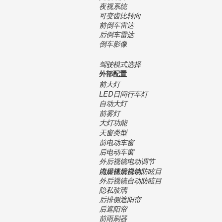
夜视系统
可变齿比转向
前倒车雷达
后倒车雷达
倒车影像
驾驶模式选择
外部配置
前大灯
LED日间行车灯
自动大灯
前雾灯
大灯功能
天窗类型
前电动车窗
后电动车窗
外后视镜电动调节
内后视镜自动防眩目
流媒体后视镜
外后视镜自动防眩目
隐私玻璃
后排侧遮阳帘
后遮阳帘
前雨刷器