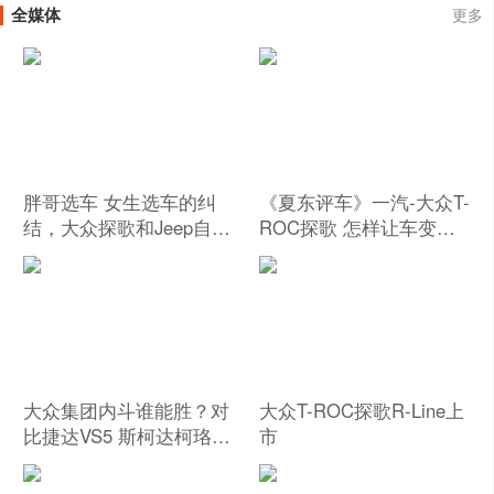
全媒体
更多
胖哥选车 女生选车的纠
《夏东评车》一汽-大众T-
结，大众探歌和Jeep自由
ROC探歌 怎样让车变得
侠买谁好？
有趣？
大众集团内斗谁能胜？对
大众T-ROC探歌R-Line上
比捷达VS5 斯柯达柯珞克
市
大众探歌