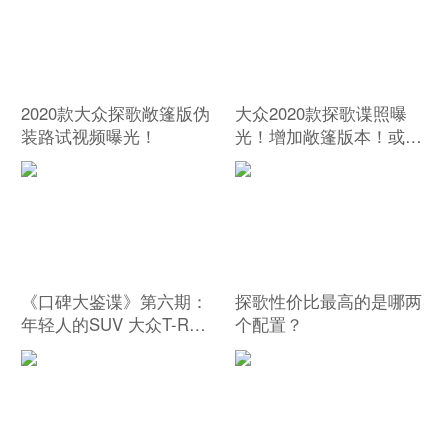
2020款大众探歌敞篷版伪
大众2020款探歌谍照曝
装路试视频曝光！
光！增加敞篷版本！或明
年上市！
《口碑大鉴谍》第六期：
探歌性价比最高的是哪两
年轻人的SUV 大众T-Roc
个配置？
探歌