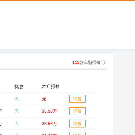
115
款车型报价
价
优惠
本店报价
无
无
询价
万
无
36.98万
询价
万
无
38.56万
询价