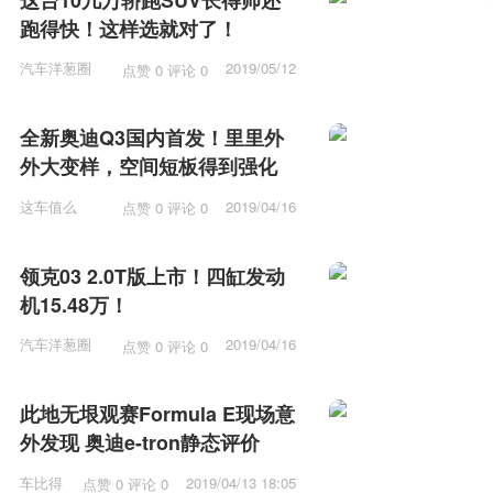
跑得快！这样选就对了！
汽车洋葱圈
2019/05/12
点赞 0 评论 0
15:53
全新奥迪Q3国内首发！里里外
外大变样，空间短板得到强化
这车值么
2019/04/16
点赞 0 评论 0
12:15
领克03 2.0T版上市！四缸发动
机15.48万！
汽车洋葱圈
2019/04/16
点赞 0 评论 0
11:57
此地无垠观赛Formula E现场意
外发现 奥迪e-tron静态评价
车比得
2019/04/13 18:05
点赞 0 评论 0