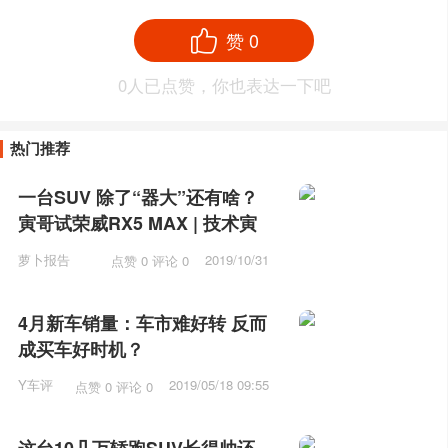
赞
0
0
人已点赞，你也表达一下吧
热门推荐
一台SUV 除了“器大”还有啥？
寅哥试荣威RX5 MAX | 技术寅
萝卜报告
2019/10/31
点赞 0 评论 0
10:31
4月新车销量：车市难好转 反而
成买车好时机？
Y车评
2019/05/18 09:55
点赞 0 评论 0
这台10几万轿跑SUV长得帅还