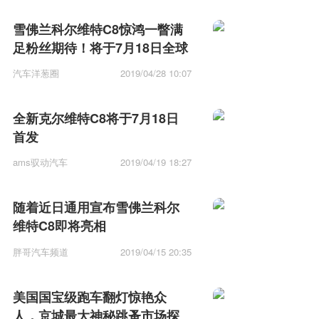
雪佛兰科尔维特C8惊鸿一瞥满
足粉丝期待！将于7月18日全球
首发！
汽车洋葱圈
2019/04/28 10:07
全新克尔维特C8将于7月18日
首发
ams驭动汽车
2019/04/19 18:27
随着近日通用宣布雪佛兰科尔
维特C8即将亮相
胖哥汽车频道
2019/04/15 20:35
美国国宝级跑车翻灯惊艳众
人，京城最大神秘跳蚤市场探