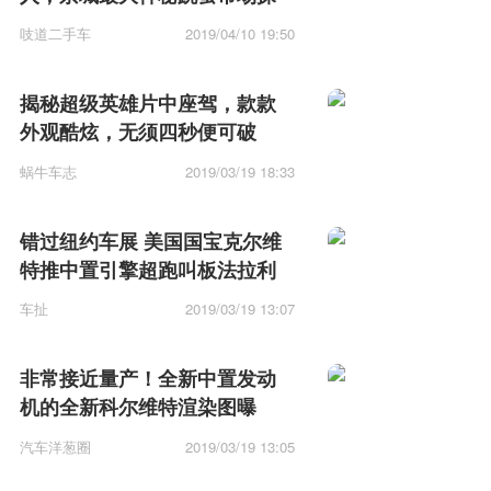
秘
吱道二手车
2019/04/10 19:50
揭秘超级英雄片中座驾，款款
外观酷炫，无须四秒便可破
百！
蜗牛车志
2019/03/19 18:33
错过纽约车展 美国国宝克尔维
特推中置引擎超跑叫板法拉利
车扯
2019/03/19 13:07
非常接近量产！全新中置发动
机的全新科尔维特渲染图曝
光！
汽车洋葱圈
2019/03/19 13:05