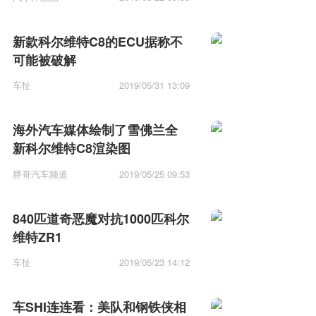
新款科尔维特C8的ECU据称不
可能被破解
车扯
2019/05/31 13:09
海外汽车媒体绘制了雪佛兰全
新科尔维特C8渲染图
胖哥汽车频道
2019/05/25 09:53
840匹道奇恶魔对抗1000匹科尔
维特ZR1
车扯
2019/05/23 14:12
车SHI连连看：美队和钢铁侠相