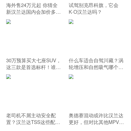
海外售24万元起 你猜全
试驾别克昂科旗，它会
新汉兰达国内会加价多
K·O汉兰达吗？
少？
30万预算买大七座SUV，
什么车适合自驾川藏？涡
这三款是首选标杆！谁是
轮增压和自然吸气哪个更
最强选择？|选车
适应高海拔？
老司机不屑主动安全配
奥德赛混动或许比汉兰达
置？汉兰达TSS这些配置
更好，但对比其他MPV车
能救命！
型呢？