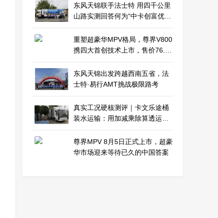
东风天锦联手法士特 用四千公里
山路实测回答何为“中卡创富优
解”
重塑超豪华MPV格局，尊界V800
携四大首创技术上市，售价76.6
万元起
东风天锦出发跨越西南五省，法
士特·易行AMT挑战极限路考
真实工况硬核测评｜卡文乐途桶
装水运输：用加减乘除算透运营
效益
尊界MPV 8月5日正式上市，超豪
华市场迎来等待已久的中国答案