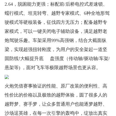
2.64，脱困能力更强；标配前/后桥电控式差速锁、
蠕行模式、坦克转弯、越野专家模式、6种全地形驾
驶模式等硬核装备，征伐四方无压力；配备越野专
家模式，可以一键关闭电子辅助设备，满足越野老
炮驾驶乐趣。车架采用99%高强钢，结合大截面纵
梁，实现超强扭转刚度，为用户的安全架起一道坚
固防线!大幅提升底 盘强度（传动轴/驱动轴/车架/
悬架等) ，面对飞车等极限越野场景也更从容。
火炮凭借赛事验证的性能、原厂改装的便利性、高
性价比的价格以及极致的越野体验，圆了很多人的
越野梦、赛手梦，让众多普通用户也能逐梦越野、
沙场逞英雄，在每一次引擎的轰鸣中，绽放出真实