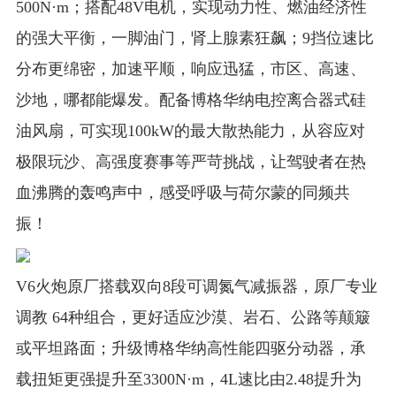
500N·m；搭配48V电机，实现动力性、燃油经济性
的强大平衡，一脚油门，肾上腺素狂飙；9挡位速比
分布更绵密，加速平顺，响应迅猛，市区、高速、
沙地，哪都能爆发。配备博格华纳电控离合器式硅
油风扇，可实现100kW的最大散热能力，从容应对
极限玩沙、高强度赛事等严苛挑战，让驾驶者在热
血沸腾的轰鸣声中，感受呼吸与荷尔蒙的同频共
振！
V6火炮原厂搭载双向8段可调氮气减振器，原厂专业
调教 64种组合，更好适应沙漠、岩石、公路等颠簸
或平坦路面；升级博格华纳高性能四驱分动器，承
载扭矩更强提升至3300N·m，4L速比由2.48提升为