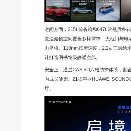
空间方面，215L前备箱和647L常规后备
魔法储物空间覆盖多样需求，无框门与电
力座椅、110mm按摩深度，2.2㎡三层
计打造图书馆级静谧空舱。
安全上，通过CAS 5.0六维防护体系，
内成员健康。21扬声器HUAWEI SO
厅。