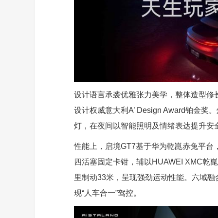
设计语言承袭优雅张力美学，整体造型修长
设计权威意大利A’ Design Award铂金
灯，在夜间以智能照明及情绪表达提升安
性能上，启境GT7基于华为乾崑赤兔平
四活塞固定卡钳，辅以HUAWEI XMC
里制动33米，呈现强劲运动性能。六域
现“人车合一”驾控。