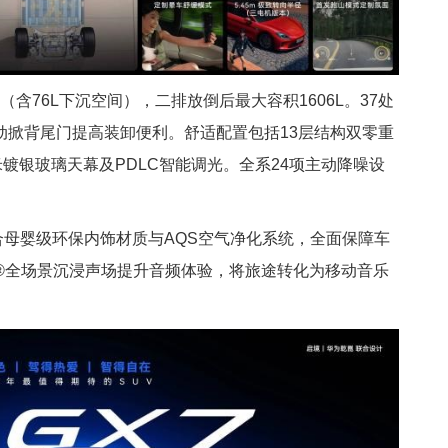
箱（含76L下沉空间），二排放倒后最大容积1606L。37处
动掀背尾门提高装卸便利。舒适配置包括13层结构双零重
纳米镀银玻璃天幕及PDLC智能调光。全系24项主动降噪设
配合母婴级环保内饰材质与AQS空气净化系统，全面保障车
UND®全场景沉浸声场提升音频体验，将旅途转化为移动音乐