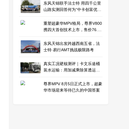
东风天锦联手法士特 用四千公里
山路实测回答何为“中卡创富优
解”
重塑超豪华MPV格局，尊界V800
携四大首创技术上市，售价76.6
万元起
东风天锦出发跨越西南五省，法
士特·易行AMT挑战极限路考
真实工况硬核测评｜卡文乐途桶
装水运输：用加减乘除算透运营
效益
尊界MPV 8月5日正式上市，超豪
华市场迎来等待已久的中国答案